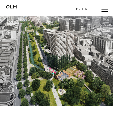
FR
EN