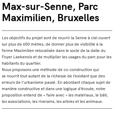
Max-sur-Senne, Parc
Maximilien, Bruxelles
Les objectifs du projet sont de
rouvrir
la Senne
à ciel ouvert
sur
plus de
650
mètres
,
de donner plus de visibilité à la
ferme Maximilien relocalisée dans le socle de la dalle du
Foyer Laekenois et de multiplier les usages d
u
parc
pour les
habitants du quartier.
No
us proposons
une méthode de co-construction
qui
se
nourri
t
tout autant de
la richesse de
l’existant
que des
erreurs
de l’urbanisme passé.
En abordant chaque sujet
de
manière constructive et dans une logique d’écoute, notre
proposition entend
de
« faire avec » les
matériaux
, le bâti,
les associations, les riverains, les arbres et les animaux
.